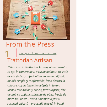
From the Press
1
ro.gaultmillau.com
Trattorian Artisan
"Când intri în Trattorian Artisan, ai sentimentul
că ești în camera de zi a cuiva: dulapuri cu sticle
de vin și cărți, colțuri intime cu lumina difuză,
mobilă simplă și confortabilă, lemn deschis la
culoare, coșuri împletite agățate în tavan.
Meniul este italian și concis, fără surprize, dar
decent, cu opțiuni suficiente de pizza, fructe de
mare sau paste. Fattish Calamari a fost o
surpriză plăcută – proaspăt, fraged, în bună