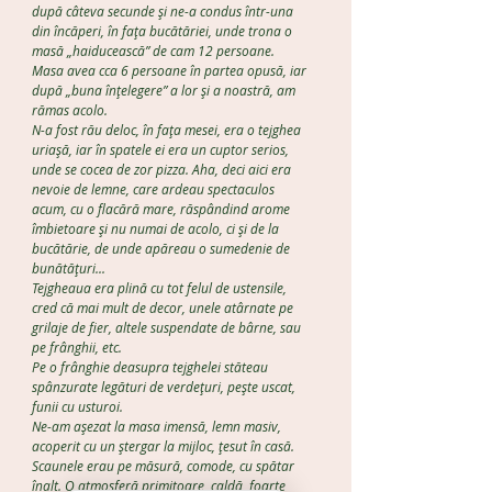
după câteva secunde și ne-a condus într-una
din încăperi, în fața bucătăriei, unde trona o
masă „haiducească” de cam 12 persoane.
Masa avea cca 6 persoane în partea opusă, iar
după „buna înțelegere” a lor și a noastră, am
rămas acolo.
N-a fost rău deloc, în fața mesei, era o tejghea
uriașă, iar în spatele ei era un cuptor serios,
unde se cocea de zor pizza. Aha, deci aici era
nevoie de lemne, care ardeau spectaculos
acum, cu o flacără mare, răspândind arome
îmbietoare și nu numai de acolo, ci și de la
bucătărie, de unde apăreau o sumedenie de
bunătățuri...
Tejgheaua era plină cu tot felul de ustensile,
cred că mai mult de decor, unele atârnate pe
grilaje de fier, altele suspendate de bârne, sau
pe frânghii, etc.
Pe o frânghie deasupra tejghelei stăteau
spânzurate legături de verdețuri, pește uscat,
funii cu usturoi.
Ne-am așezat la masa imensă, lemn masiv,
acoperit cu un ștergar la mijloc, țesut în casă.
Scaunele erau pe măsură, comode, cu spătar
înalt. O atmosferă primitoare, caldă, foarte