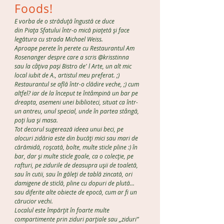
Foods!
E vorba de o străduță îngustă ce duce
din Piața Sfatului într-o mică piațetă și face
legătura cu strada Michael Weiss.
Aproape perete în perete cu Restaurantul Am
Rosenanger despre care a scris @krisstinna
sau la câțiva pași Bistro de' l Arte, un alt mic
local iubit de A., artistul meu preferat. ;)
Restaurantul se află într-o clădire veche, ;) cum
altfel? iar de la început te întâmpină un bar pe
dreapta, asemeni unei biblioteci, situat ca într-
un antreu, unul special, unde în partea stângă,
poți lua și masa.
Tot decorul sugerează ideea unui beci, pe
alocuri zidăria este din bucăți mici sau mari de
cărămidă, roșcată, bolte, multe sticle pline :) în
bar, dar și multe sticle goale, ca o colecție, pe
rafturi, pe zidurile de deasupra ușii de toaletă,
sau în cutii, sau în găleți de tablă zincată, ori
damigene de sticlă, pline cu dopuri de plută...
sau diferite alte obiecte de epocă, cum ar fi un
cărucior vechi.
Localul este împărțit în foarte multe
compartimente prin ziduri parțiale sau „ziduri”