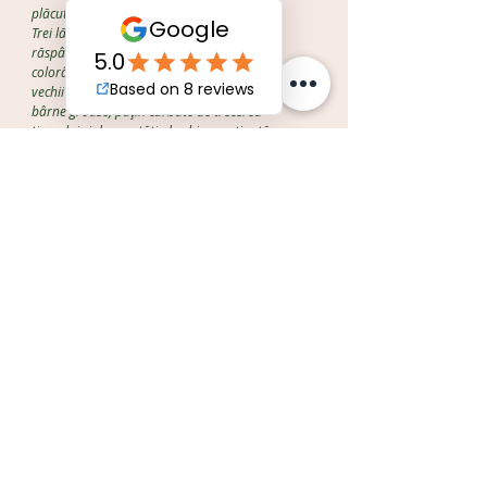
plăcută.
Trei lămpi mari atârnau deasupra mesei,
răspândind o lumină caldă, portocalie,
colorând în nuanțe plăcute zidurile aspre ale
vechii clădiri. Tavanul foarte interesant, din
bârne groase, puțin curbate de trecerea
timpului și de greutăți, dar bine susținută pe
dedesubt cu o altă bârnă transversală pe
mijloc.
Era un adevărat furnicar spre bucătărie,
personalul numeros, făcea destul de bine față
celor multe cerințe.
Un tânăr simpatic a venit și la noi, cu meniurile
închise în coperți de lemn, fin lucrate, dar când
le-a deschis-surpriză, erau tablete moderne,
Samsung, unde ne-am uitat pe îndelete la
felurile frumos prezentate.
Eu am ales pește, un somon la grătar, cu
salată, am optat și pentru o garnitură de
cartofi prăjiți cu parmezan și pătrunjel, servit
foarte drăguț, în niște ghivece de lut.
Soțul a luat caracatiță, în sos roșu, iar A. un
chesseburger, alături de cartofi pai.
Am ales un vin, un sauvignon, alb, foarte bun.
Cam un sfert de oră am așteptat până ce ne-a