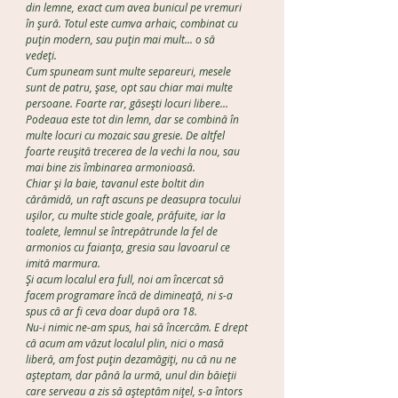
din lemne, exact cum avea bunicul pe vremuri
în șură. Totul este cumva arhaic, combinat cu
puțin modern, sau puțin mai mult... o să
vedeți.
Cum spuneam sunt multe separeuri, mesele
sunt de patru, șase, opt sau chiar mai multe
persoane. Foarte rar, găsești locuri libere...
Podeaua este tot din lemn, dar se combină în
multe locuri cu mozaic sau gresie. De altfel
foarte reușită trecerea de la vechi la nou, sau
mai bine zis îmbinarea armonioasă.
Chiar și la baie, tavanul este boltit din
cărămidă, un raft ascuns pe deasupra tocului
ușilor, cu multe sticle goale, prăfuite, iar la
toalete, lemnul se întrepătrunde la fel de
armonios cu faianța, gresia sau lavoarul ce
imită marmura.
Și acum localul era full, noi am încercat să
facem programare încă de dimineață, ni s-a
spus că ar fi ceva doar după ora 18.
Nu-i nimic ne-am spus, hai să încercăm. E drept
că acum am văzut localul plin, nici o masă
liberă, am fost puțin dezamăgiți, nu că nu ne
așteptam, dar până la urmă, unul din băieții
care serveau a zis să așteptăm nițel, s-a întors